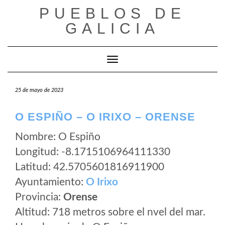
Saltar
PUEBLOS DE
al
GALICIA
contenido
Cambiar modo de navegación
25 de mayo de 2023
O ESPIÑO – O IRIXO – ORENSE
Nombre: O Espiño
Longitud: -8.1715106964111330
Latitud: 42.5705601816911900
Ayuntamiento:
O Irixo
Provincia:
Orense
Altitud: 718 metros sobre el nvel del mar.