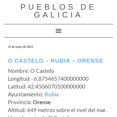
Saltar
PUEBLOS DE
al
GALICIA
contenido
Cambiar modo de navegación
25 de mayo de 2023
O CASTELO – RUBIÁ – ORENSE
Nombre: O Castelo
Longitud: -6.8754657400000000
Latitud: 42.4506070100000000
Ayuntamiento:
Rubiá
Provincia:
Orense
Altitud: 649 metros sobre el nvel del mar.