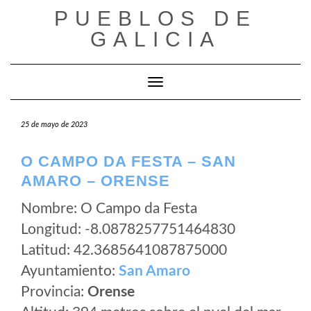
Saltar
PUEBLOS DE
al
GALICIA
contenido
Cambiar modo de navegación
25 de mayo de 2023
O CAMPO DA FESTA – SAN
AMARO – ORENSE
Nombre: O Campo da Festa
Longitud: -8.0878257751464830
Latitud: 42.3685641087875000
Ayuntamiento:
San Amaro
Provincia:
Orense