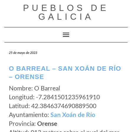
Saltar
PUEBLOS DE
al
GALICIA
contenido
Cambiar modo de navegación
25 de mayo de 2023
O BARREAL – SAN XOÁN DE RÍO
– ORENSE
Nombre: O Barreal
Longitud: -7.2841501235961910
Latitud: 42.3846374690889500
Ayuntamiento:
San Xoán de Río
Provincia:
Orense