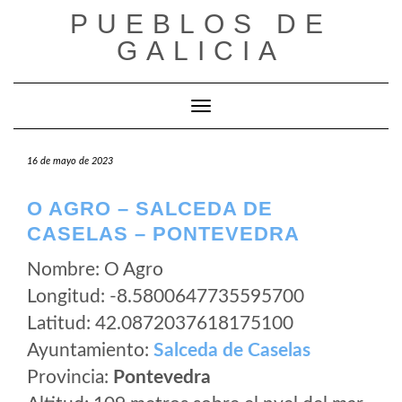
Saltar
PUEBLOS DE
al
GALICIA
contenido
Cambiar modo de navegación
16 de mayo de 2023
O AGRO – SALCEDA DE
CASELAS – PONTEVEDRA
Nombre: O Agro
Longitud: -8.5800647735595700
Latitud: 42.0872037618175100
Ayuntamiento:
Salceda de Caselas
Provincia:
Pontevedra