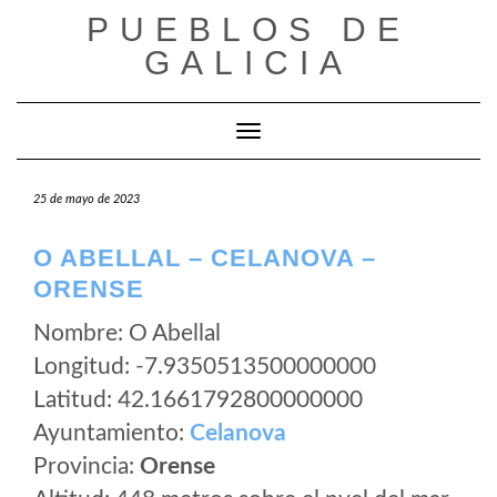
Saltar
PUEBLOS DE
al
GALICIA
contenido
Cambiar modo de navegación
25 de mayo de 2023
O ABELLAL – CELANOVA –
ORENSE
Nombre: O Abellal
Longitud: -7.9350513500000000
Latitud: 42.1661792800000000
Ayuntamiento:
Celanova
Provincia:
Orense