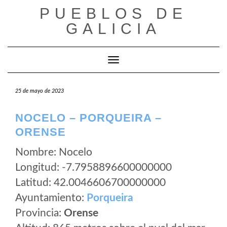
Saltar
PUEBLOS DE
al
GALICIA
contenido
Cambiar modo de navegación
25 de mayo de 2023
NOCELO – PORQUEIRA –
ORENSE
Nombre: Nocelo
Longitud: -7.7958896600000000
Latitud: 42.0046606700000000
Ayuntamiento:
Porqueira
Provincia:
Orense