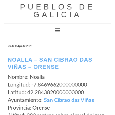
Saltar
PUEBLOS DE
al
GALICIA
contenido
Cambiar modo de navegación
25 de mayo de 2023
NOALLA – SAN CIBRAO DAS
VIÑAS – ORENSE
Nombre: Noalla
Longitud: -7.8469662000000000
Latitud: 42.2843820000000000
Ayuntamiento:
San Cibrao das Viñas
Provincia:
Orense