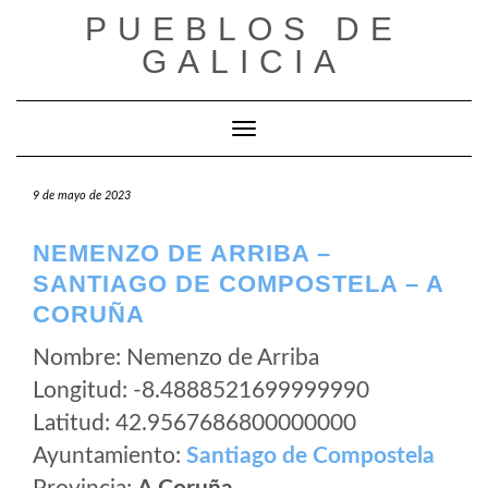
Saltar
PUEBLOS DE
al
GALICIA
contenido
Cambiar modo de navegación
9 de mayo de 2023
NEMENZO DE ARRIBA –
SANTIAGO DE COMPOSTELA – A
CORUÑA
Nombre: Nemenzo de Arriba
Longitud: -8.4888521699999990
Latitud: 42.9567686800000000
Ayuntamiento:
Santiago de Compostela