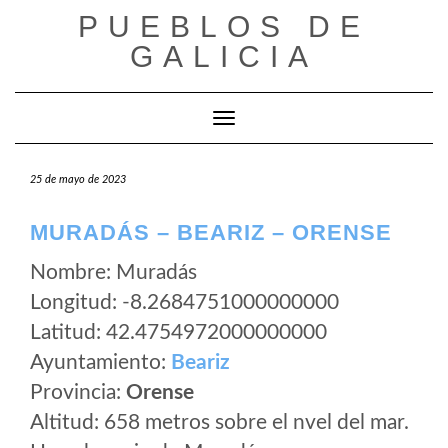
Saltar
PUEBLOS DE
al
GALICIA
contenido
Cambiar modo de navegación
25 de mayo de 2023
MURADÁS – BEARIZ – ORENSE
Nombre: Muradás
Longitud: -8.2684751000000000
Latitud: 42.4754972000000000
Ayuntamiento:
Beariz
Provincia:
Orense
Altitud: 658 metros sobre el nvel del mar.