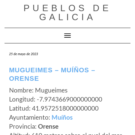
Saltar
PUEBLOS DE
al
GALICIA
contenido
Cambiar modo de navegación
25 de mayo de 2023
MUGUEIMES – MUÍÑOS –
ORENSE
Nombre: Mugueimes
Longitud: -7.9743669000000000
Latitud: 41.9572518000000000
Ayuntamiento:
Muíños
Provincia:
Orense