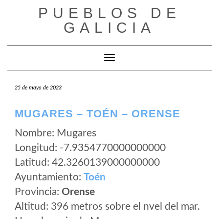
Saltar
PUEBLOS DE
al
GALICIA
contenido
Cambiar modo de navegación
25 de mayo de 2023
MUGARES – TOÉN – ORENSE
Nombre: Mugares
Longitud: -7.9354770000000000
Latitud: 42.3260139000000000
Ayuntamiento:
Toén
Provincia:
Orense
Altitud: 396 metros sobre el nvel del mar.