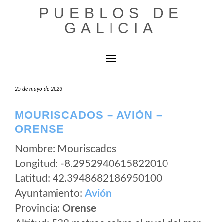
Saltar
PUEBLOS DE
al
GALICIA
contenido
Cambiar modo de navegación
25 de mayo de 2023
MOURISCADOS – AVIÓN –
ORENSE
Nombre: Mouriscados
Longitud: -8.2952940615822010
Latitud: 42.3948682186950100
Ayuntamiento:
Avión
Provincia:
Orense