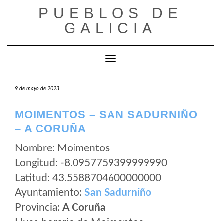
Saltar
PUEBLOS DE
al
GALICIA
contenido
Cambiar modo de navegación
9 de mayo de 2023
MOIMENTOS – SAN SADURNIÑO
– A CORUÑA
Nombre: Moimentos
Longitud: -8.0957759399999990
Latitud: 43.5588704600000000
Ayuntamiento:
San Sadurniño
Provincia:
A Coruña