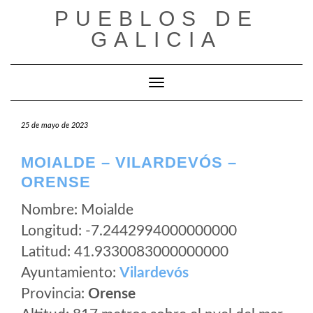
Saltar
PUEBLOS DE
al
GALICIA
contenido
Cambiar modo de navegación
25 de mayo de 2023
MOIALDE – VILARDEVÓS –
ORENSE
Nombre: Moialde
Longitud: -7.2442994000000000
Latitud: 41.9330083000000000
Ayuntamiento:
Vilardevós
Provincia:
Orense