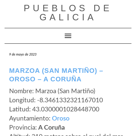
Saltar
PUEBLOS DE
al
GALICIA
contenido
Cambiar modo de navegación
9 de mayo de 2023
MARZOA (SAN MARTIÑO) –
OROSO – A CORUÑA
Nombre: Marzoa (San Martiño)
Longitud: -8.3461332321167010
Latitud: 43.0300001028448700
Ayuntamiento:
Oroso
Provincia:
A Coruña