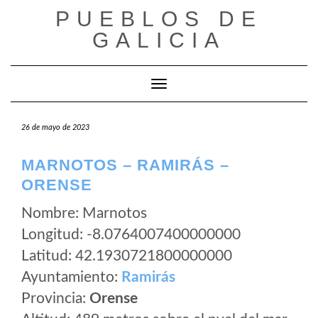
Saltar
PUEBLOS DE
al
GALICIA
contenido
Cambiar modo de navegación
26 de mayo de 2023
MARNOTOS – RAMIRÁS –
ORENSE
Nombre: Marnotos
Longitud: -8.0764007400000000
Latitud: 42.1930721800000000
Ayuntamiento:
Ramirás
Provincia:
Orense