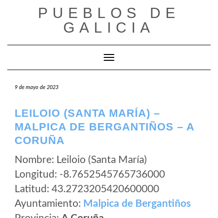
Saltar
PUEBLOS DE
al
GALICIA
contenido
Cambiar modo de navegación
9 de mayo de 2023
LEILOIO (SANTA MARÍA) –
MALPICA DE BERGANTIÑOS – A
CORUÑA
Nombre: Leiloio (Santa María)
Longitud: -8.7652545765736000
Latitud: 43.2723205420600000
Ayuntamiento:
Malpica de Bergantiños