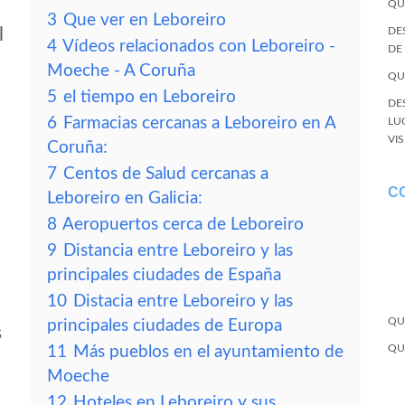
QU
3
Que ver en Leboreiro
l
DE
4
Vídeos relacionados con Leboreiro -
DE
Moeche - A Coruña
QU
5
el tiempo en Leboreiro
DE
6
Farmacias cercanas a Leboreiro en A
LU
VI
Coruña:
7
Centos de Salud cercanas a
C
Leboreiro en Galicia:
8
Aeropuertos cerca de Leboreiro
9
Distancia entre Leboreiro y las
principales ciudades de España
10
Distacia entre Leboreiro y las
QU
principales ciudades de Europa
s
QU
11
Más pueblos en el ayuntamiento de
Moeche
12
Hoteles en Leboreiro y sus