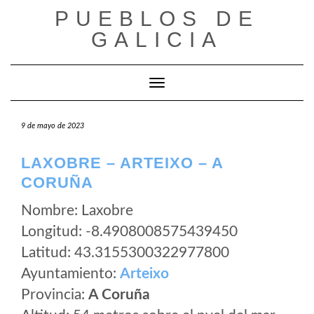
Saltar
PUEBLOS DE
al
GALICIA
contenido
Cambiar modo de navegación
9 de mayo de 2023
LAXOBRE – ARTEIXO – A
CORUÑA
Nombre: Laxobre
Longitud: -8.4908008575439450
Latitud: 43.3155300322977800
Ayuntamiento:
Arteixo
Provincia:
A Coruña