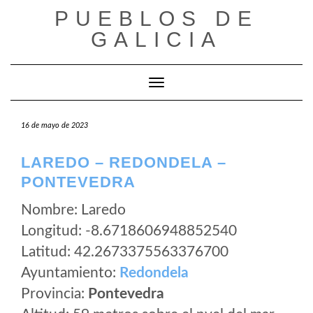
Saltar
PUEBLOS DE
al
GALICIA
contenido
Cambiar modo de navegación
16 de mayo de 2023
LAREDO – REDONDELA –
PONTEVEDRA
Nombre: Laredo
Longitud: -8.6718606948852540
Latitud: 42.2673375563376700
Ayuntamiento:
Redondela
Provincia:
Pontevedra