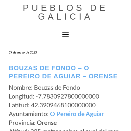
Saltar
PUEBLOS DE
al
GALICIA
contenido
Cambiar modo de navegación
29 de mayo de 2023
BOUZAS DE FONDO – O
PEREIRO DE AGUIAR – ORENSE
Nombre: Bouzas de Fondo
Longitud: -7.7830927800000000
Latitud: 42.3909468100000000
Ayuntamiento:
O Pereiro de Aguiar
Provincia:
Orense