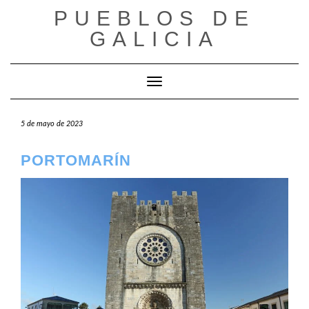
Saltar
PUEBLOS DE
al
GALICIA
contenido
Cambiar modo de navegación
5 de mayo de 2023
PORTOMARÍN