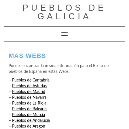
Saltar
PUEBLOS DE
al
GALICIA
contenido
Cambiar modo de navegación
MAS WEBS
Puedes encontrar la misma información para el Resto de
pueblos de España en estas Webs:
–
Pueblos de Cantabria
–
Pueblos de Asturias
–
Pueblos de Madrid
–
Pueblos de Navarra
–
Pueblos de La Rioja
–
Pueblos de Baleares
–
Pueblos de Murcia
–
Pueblos de Andalucia
–
Pueblos de Aragon